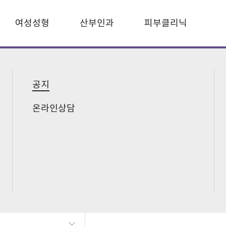
여성성형
산부인과
피부클리닉
상담
공지
온라인상담