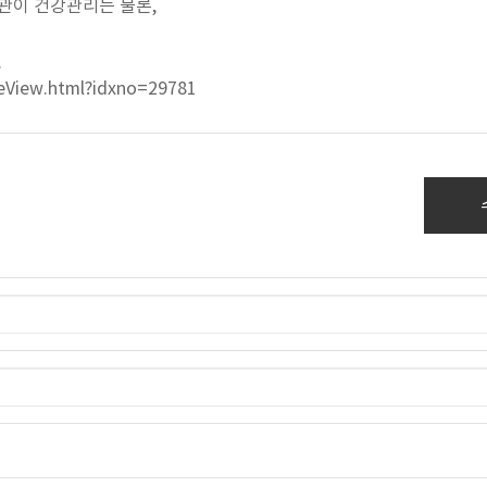
관이 건강관리는 물론,
>
eView.html?idxno=29781