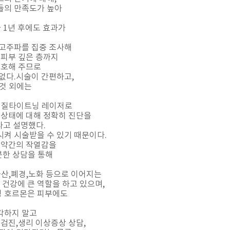
들의 만족도가 높아
 1년 후에도 효과가
 고주파를 집중 조사해
 피부 깊은 층까지
보호해 주므로
없다.시술이 간편하고,
 것 외에는
리 질타이트닝 레이저로
 상태에 대해 정확히 진단을
라고 설명했다.
켜 시술받을 수 있기 때문이다.
 약간의 작열감을
분한 상담을 통해
출산,폐경,노화 등으로 이어지는
건강에 큰 역할을 하고 있으며,
성 호르몬은 피부에도
각하지 말고
검진,생리 이상증상 상담,