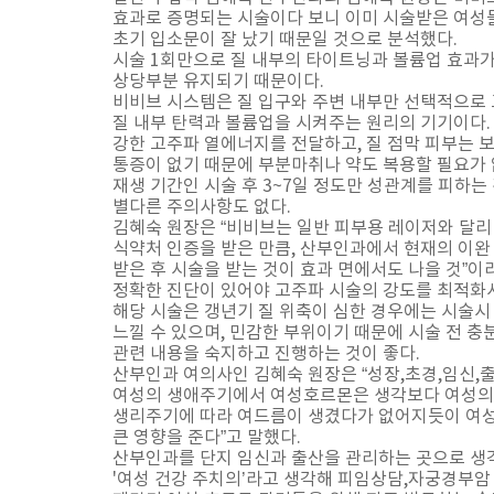
효과로 증명되는 시술이다 보니 이미 시술받은 여성
초기 입소문이 잘 났기 때문일 것으로 분석했다.
시술 1회만으로 질 내부의 타이트닝과 볼륨업 효과가
상당부분 유지되기 때문이다.
비비브 시스템은 질 입구와 주변 내부만 선택적으로
질 내부 탄력과 볼륨업을 시켜주는 원리의 기기이다.
강한 고주파 열에너지를 전달하고, 질 점막 피부는 
통증이 없기 때문에 부분마취나 약도 복용할 필요가 
재생 기간인 시술 후 3~7일 정도만 성관계를 피하는
별다른 주의사항도 없다.
김혜숙 원장은 “비비브는 일반 피부용 레이저와 달
식약처 인증을 받은 만큼, 산부인과에서 현재의 이완
받은 후 시술을 받는 것이 효과 면에서도 나을 것”이
정확한 진단이 있어야 고주파 시술의 강도를 최적화시
해당 시술은 갱년기 질 위축이 심한 경우에는 시술시
느낄 수 있으며, 민감한 부위이기 때문에 시술 전 충
관련 내용을 숙지하고 진행하는 것이 좋다.
산부인과 여의사인 김혜숙 원장은 “성장,초경,임신,
여성의 생애주기에서 여성호르몬은 생각보다 여성의 
생리주기에 따라 여드름이 생겼다가 없어지듯이 여
큰 영향을 준다”고 말했다.
산부인과를 단지 임신과 출산을 관리하는 곳으로 생
'여성 건강 주치의’라고 생각해 피임상담,자궁경부암 