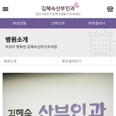
여성성형
산부인과
피부클리닉
병원소개
여성이 행복한 김혜숙산부인과의원
병원소개
병원 둘러보기